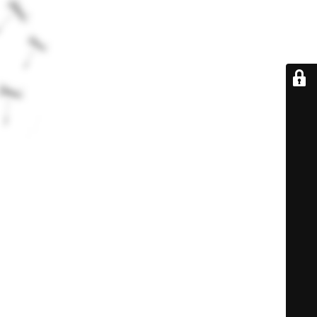
De retour très
bientôt...