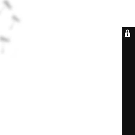
De retour très
bientôt...