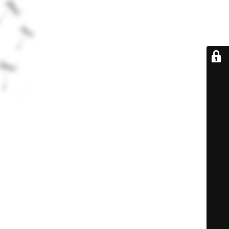
De retour très
bientôt...