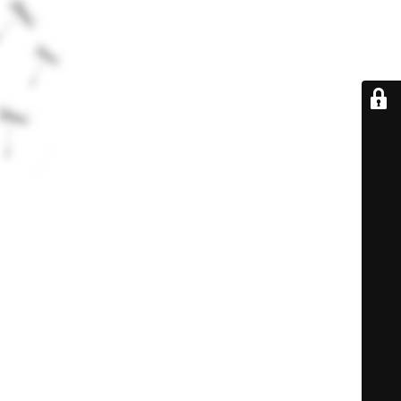
De retour très
bientôt...