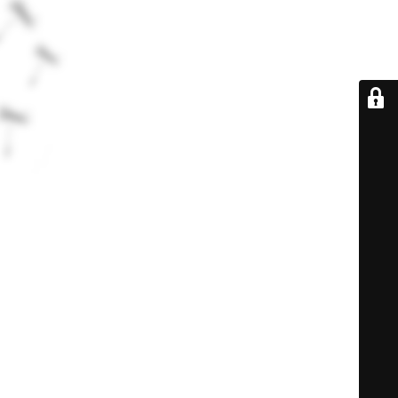
De retour très
bientôt...