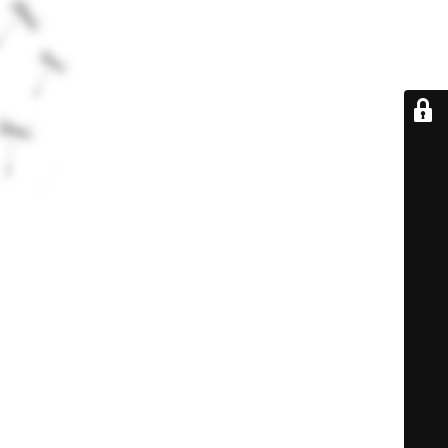
De retour très
bientôt...