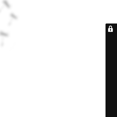
De retour très
bientôt...