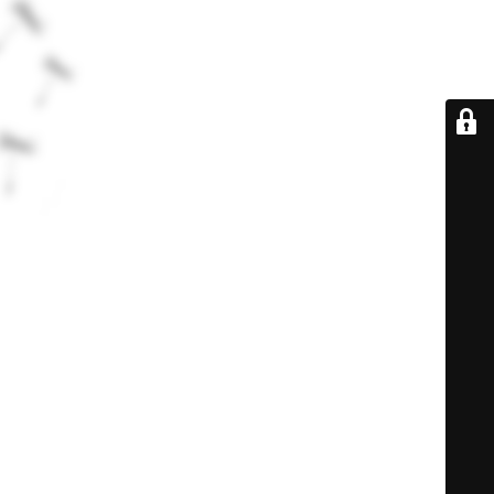
De retour très
bientôt...