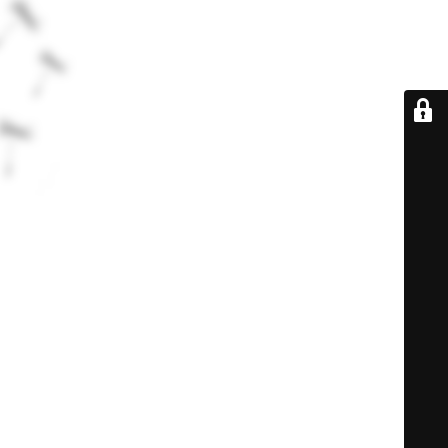
De retour très
bientôt...