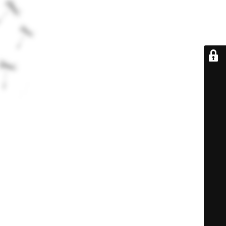
De retour très
bientôt...