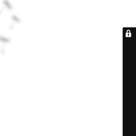
De retour très
bientôt...