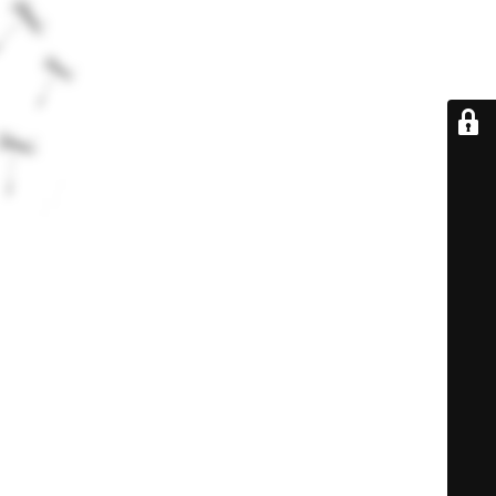
De retour très
bientôt...