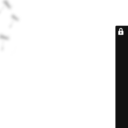
De retour très
bientôt...