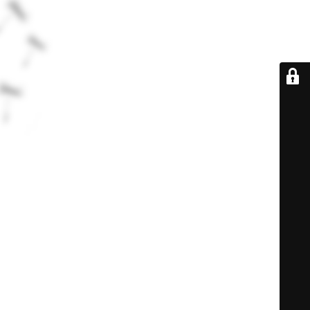
De retour très
bientôt...