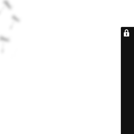
De retour très
bientôt...