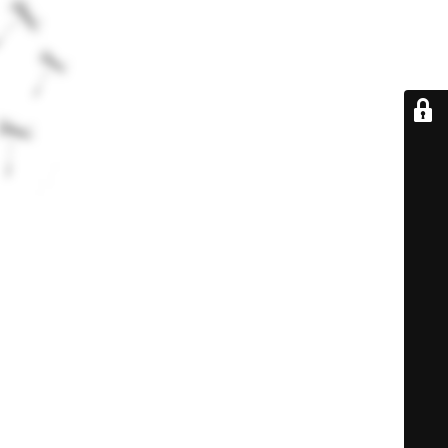
De retour très
bientôt...