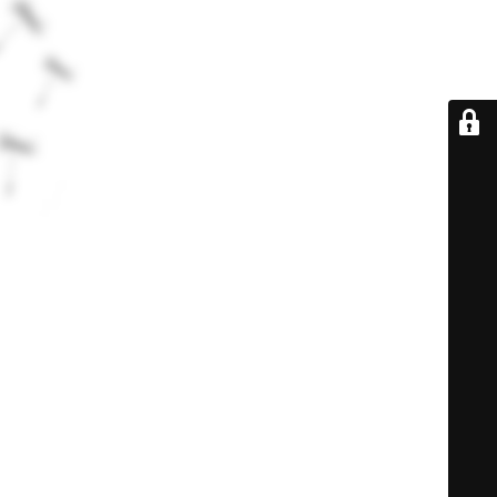
De retour très
bientôt...