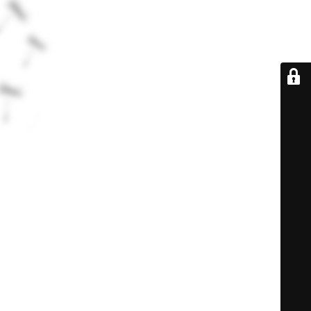
De retour très
bientôt...