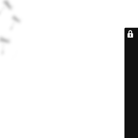
De retour très
bientôt...