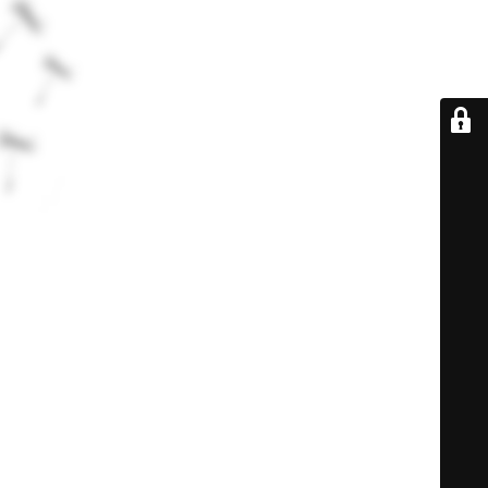
De retour très
bientôt...