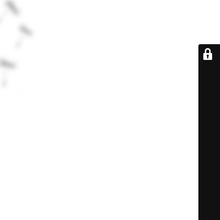
De retour très
bientôt...