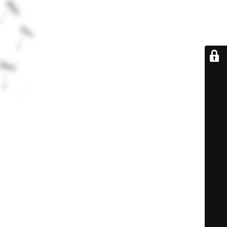
De retour très
bientôt...