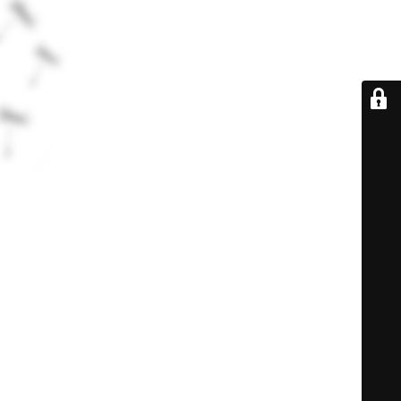
De retour très
bientôt...