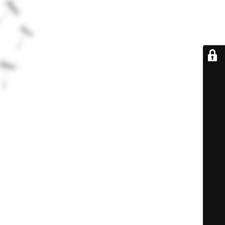
De retour très
bientôt...