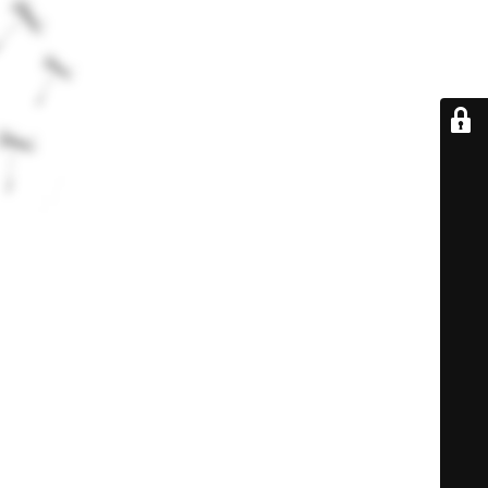
De retour très
bientôt...