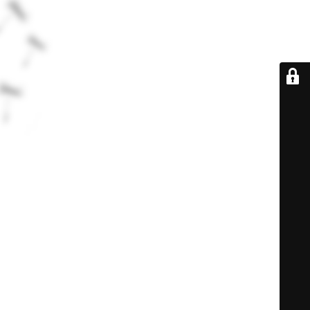
De retour très
bientôt...