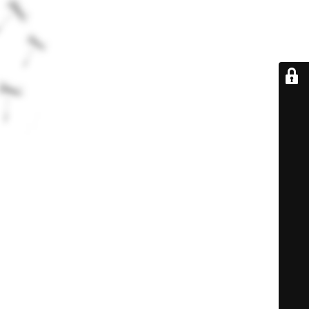
De retour très
bientôt...