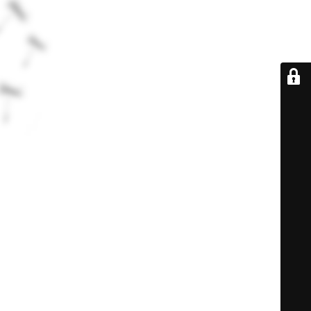
De retour très
bientôt...