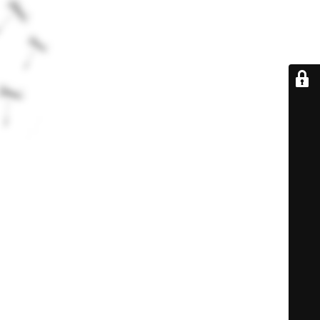
De retour très
bientôt...