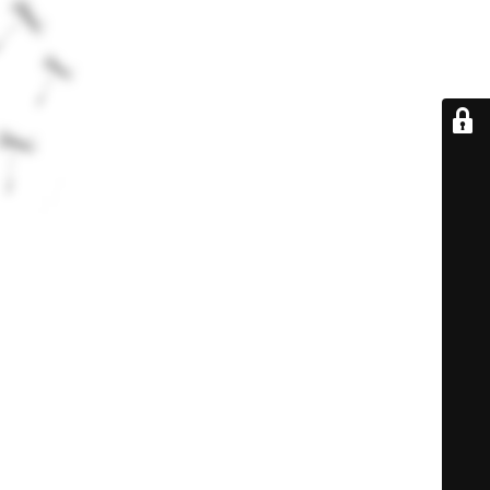
De retour très
bientôt...