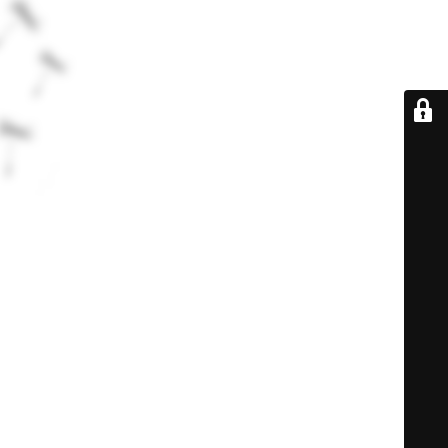
De retour très
bientôt...