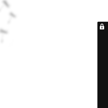
De retour très
bientôt...