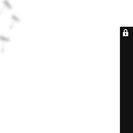
De retour très
bientôt...