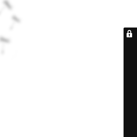
De retour très
bientôt...