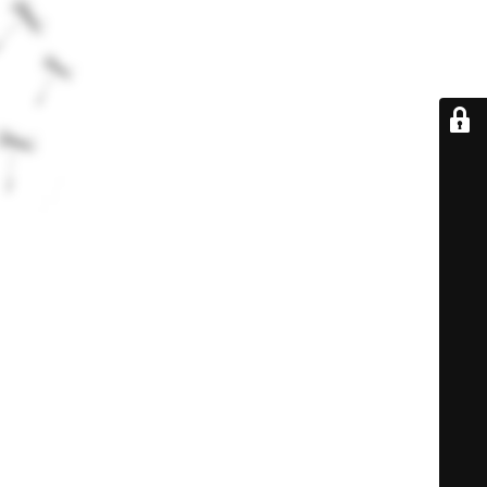
De retour très
bientôt...