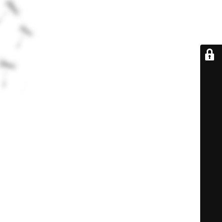
De retour très
bientôt...