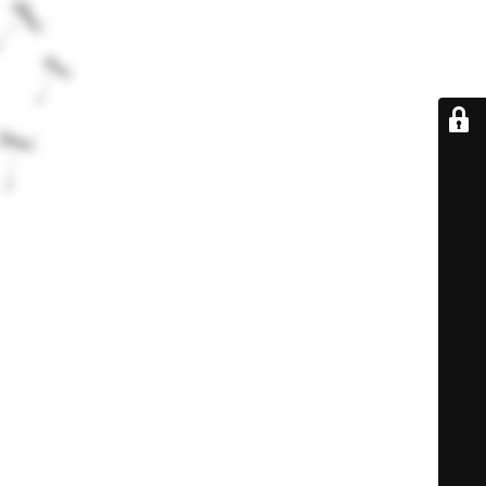
De retour très
bientôt...