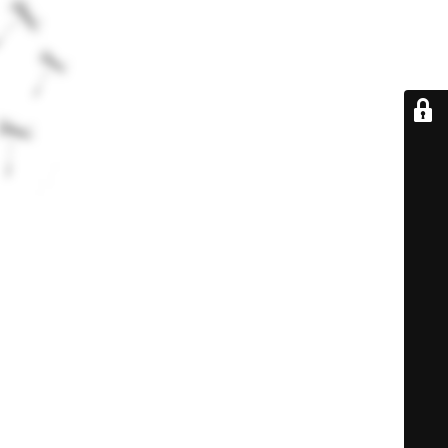
De retour très
bientôt...